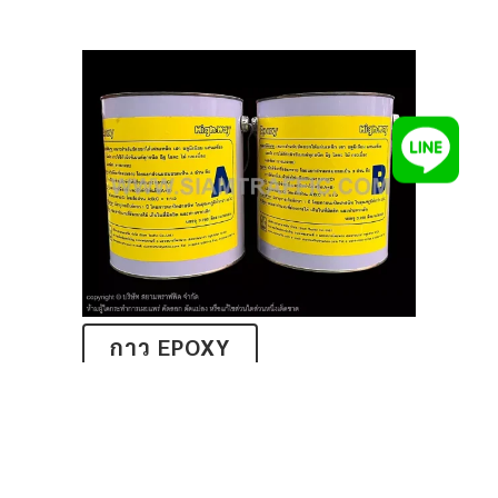
กาว EPOXY