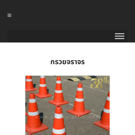
กรวยจราจร