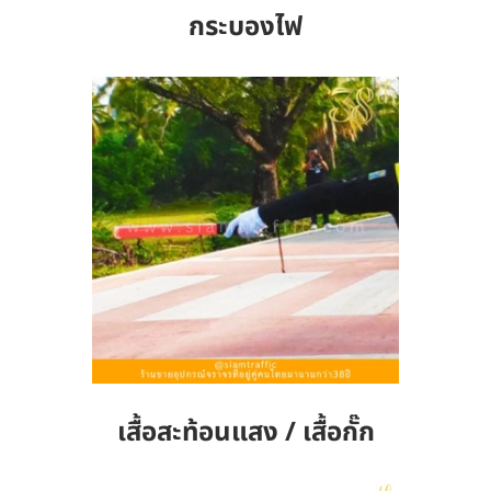
กระบองไฟ
เสื้อสะท้อนแสง / เสื้อกั๊ก