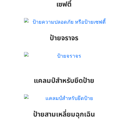
เซฟตี้
ป้ายจราจร
แคลมป์สำหรับยึดป้าย
ป้ายสามเหลี่ยมฉุกเฉิน