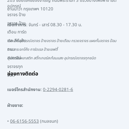
203 ซอยโชคชัยจงจำเริญ ถนนพระรามที่ 3 แขวงบางโพงพาง เขต
ยานนาวา กรุงเทพฯ 10120
เปิดทำการ
: จันทร์ - เสาร์ 08.30 - 17.30 น.
จำหน่ายอุปกรณ์จราจร ป้ายจราจร ป้ายเตือน กรวยจราจร แผงกั้นจราจร ป้อม
ยาม กระจกโค้ง การ์ดเรล ป้ายเซฟตี้
สีเทอร์โมพลาสติก สติ๊กเกอร์สะท้อนแสง อุปกรณ์จราจรทุกชนิด
ช่องทางติดต่อ
เบอร์โทรสำนักงาน
:
0-2294-0281-6
ฝ่ายขาย:
•
06-6156-5553
(กมลชนก)