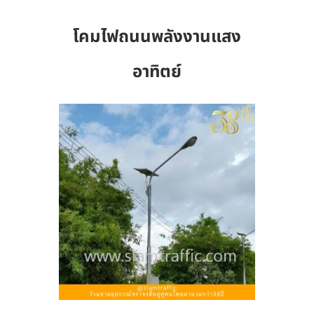
โคมไฟถนนพลังงานแสง
อาทิตย์