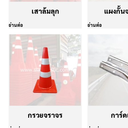
เสาล้มลุก
แผงกั้น
อ่านต่อ
อ่านต่อ
กรวยจราจร
การ์ด