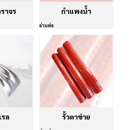
จราจร
กำแพงน้ำ
อ่านต่อ
เรล
รั้วตาข่าย