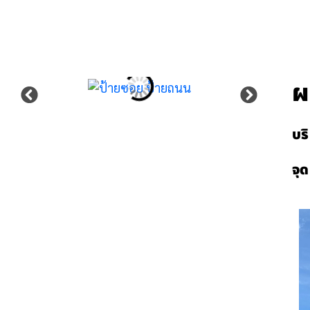
ผ
บร
จุ