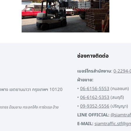
ช่องทางติดต่อ
เบอร์โทรสำนักงาน
:
0-2294-
ฝ่ายขาย:
•
06-6156-5553
(กมลชนก)
พงพาง เขตยานนาวา กรุงเทพฯ 10120
•
06-6162-5353
(สมฤดี)
•
09-9352-5556
(ปริญญา)
ราจร ป้อมยาม กระจกโค้ง การ์ดเรล ป้าย
LINE OFFICIAL:
@siamtraf
E-MAIL:
siamtraffic.stf@g