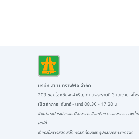
บริษัท สยามทราฟฟิค จำกัด
203 ซอยโชคชัยจงจำเริญ ถนนพระรามที่ 3 แขวงบางโ
เปิดทำการ
: จันทร์ - เสาร์ 08.30 - 17.30 น.
จำหน่ายอุปกรณ์จราจร ป้ายจราจร ป้ายเตือน กรวยจราจร แผงกั้นจ
เซฟตี้
สีเทอร์โมพลาสติก สติ๊กเกอร์สะท้อนแสง อุปกรณ์จราจรทุกชนิด