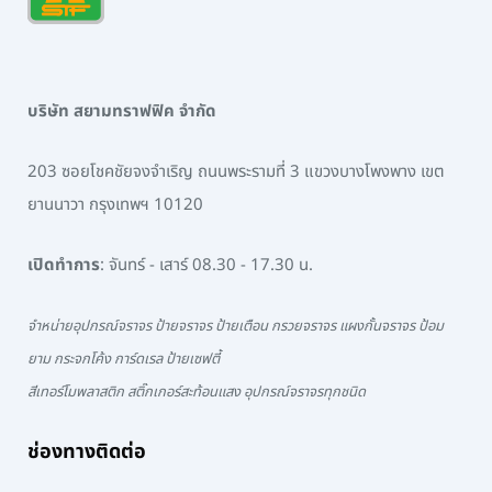
บริษัท สยามทราฟฟิค จำกัด
203 ซอยโชคชัยจงจำเริญ ถนนพระรามที่ 3 แขวงบางโพงพาง เขต
ยานนาวา กรุงเทพฯ 10120
เปิดทำการ
: จันทร์ - เสาร์ 08.30 - 17.30 น.
จำหน่ายอุปกรณ์จราจร ป้ายจราจร ป้ายเตือน กรวยจราจร แผงกั้นจราจร ป้อม
ยาม กระจกโค้ง การ์ดเรล ป้ายเซฟตี้
สีเทอร์โมพลาสติก สติ๊กเกอร์สะท้อนแสง อุปกรณ์จราจรทุกชนิด
ช่องทางติดต่อ