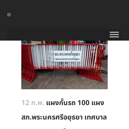
12 ก.พ.
แผงกั้นรถ 100 แผง
สภ.พระนครศรีอยุธยา เทศบาล