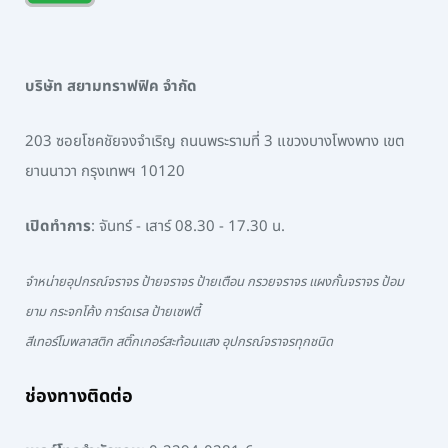
บริษัท สยามทราฟฟิค จำกัด
203 ซอยโชคชัยจงจำเริญ ถนนพระรามที่ 3 แขวงบางโพงพาง เขต
ยานนาวา กรุงเทพฯ 10120
เปิดทำการ
: จันทร์ - เสาร์ 08.30 - 17.30 น.
จำหน่ายอุปกรณ์จราจร ป้ายจราจร ป้ายเตือน กรวยจราจร แผงกั้นจราจร ป้อม
ยาม กระจกโค้ง การ์ดเรล ป้ายเซฟตี้
สีเทอร์โมพลาสติก สติ๊กเกอร์สะท้อนแสง อุปกรณ์จราจรทุกชนิด
ช่องทางติดต่อ