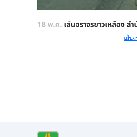
18 พ.ค.
เส้นจราจรขาวเหลือง สำน
เส้นจ