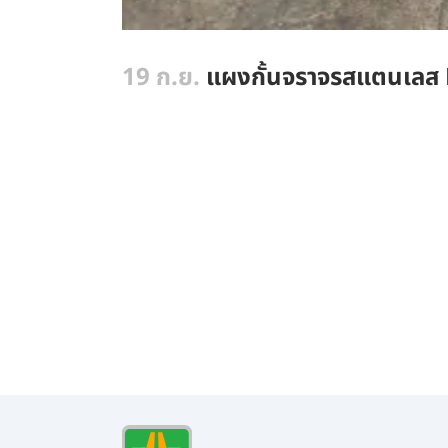
19 ก.ย.
แผงกั้นจราจรสแตนเลส 