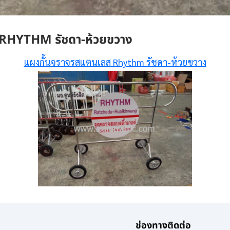
RHYTHM รัชดา-ห้วยขวาง
แผงกั้นจราจรสแตนเลส Rhythm รัชดา-ห้วยขวาง
ช่องทางติดต่อ