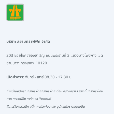
บริษัท สยามทราฟฟิค จำกัด
203 ซอยโชคชัยจงจำเริญ ถนนพระรามที่ 3 แขวงบางโพงพาง เขต
ยานนาวา กรุงเทพฯ 10120
เปิดทำการ
: จันทร์ - เสาร์ 08.30 - 17.30 น.
จำหน่ายอุปกรณ์จราจร ป้ายจราจร ป้ายเตือน กรวยจราจร แผงกั้นจราจร ป้อม
ยาม กระจกโค้ง การ์ดเรล ป้ายเซฟตี้
สีเทอร์โมพลาสติก สติ๊กเกอร์สะท้อนแสง อุปกรณ์จราจรทุกชนิด