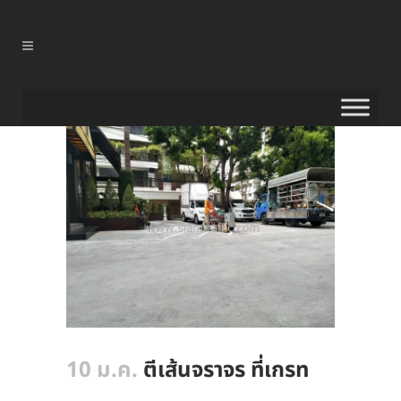
10 ม.ค.
ตีเส้นจราจร ที่เกรท