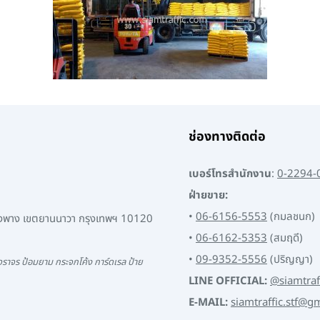
ช่องทางติดต่อ
เบอร์โทรสำนักงาน
:
0-2294-
ฝ่ายขาย:
•
06-6156-5553
(กมลชนก)
พงพาง เขตยานนาวา กรุงเทพฯ 10120
•
06-6162-5353
(สมฤดี)
•
09-9352-5556
(ปริญญา)
ราจร ป้อมยาม กระจกโค้ง การ์ดเรล ป้าย
LINE OFFICIAL:
@siamtraf
E-MAIL:
siamtraffic.stf@g