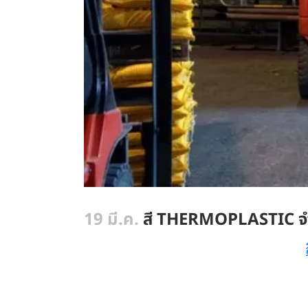
19 มี.ค.
สี THERMOPLASTIC จำนว