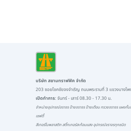
บริษัท สยามทราฟฟิค จำกัด
203 ซอยโชคชัยจงจำเริญ ถนนพระรามที่ 3 แขวงบางโ
เปิดทำการ
: จันทร์ - เสาร์ 08.30 - 17.30 น.
จำหน่ายอุปกรณ์จราจร ป้ายจราจร ป้ายเตือน กรวยจราจร แผงกั้นจ
เซฟตี้
สีเทอร์โมพลาสติก สติ๊กเกอร์สะท้อนแสง อุปกรณ์จราจรทุกชนิด