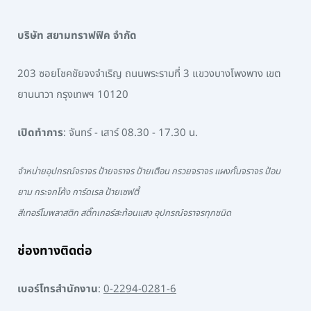
บริษัท สยามทราฟฟิค จำกัด
203 ซอยโชคชัยจงจำเริญ ถนนพระรามที่ 3 แขวงบางโพงพาง เขต
ยานนาวา กรุงเทพฯ 10120
เปิดทำการ
: จันทร์ - เสาร์ 08.30 - 17.30 น.
จำหน่ายอุปกรณ์จราจร ป้ายจราจร ป้ายเตือน กรวยจราจร แผงกั้นจราจร ป้อม
ยาม กระจกโค้ง การ์ดเรล ป้ายเซฟตี้
สีเทอร์โมพลาสติก สติ๊กเกอร์สะท้อนแสง อุปกรณ์จราจรทุกชนิด
ช่องทางติดต่อ
เบอร์โทรสำนักงาน
:
0-2294-0281-6