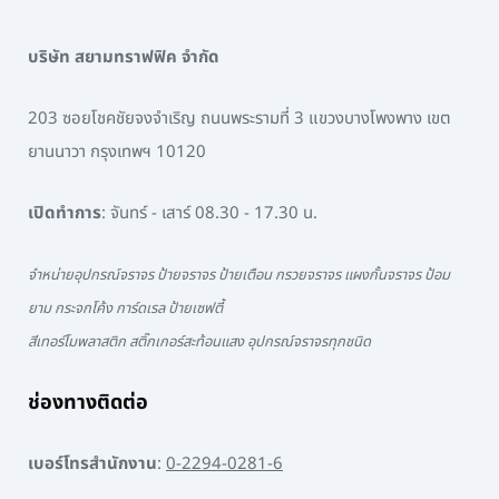
บริษัท สยามทราฟฟิค จำกัด
203 ซอยโชคชัยจงจำเริญ ถนนพระรามที่ 3 แขวงบางโพงพาง เขต
ยานนาวา กรุงเทพฯ 10120
เปิดทำการ
: จันทร์ - เสาร์ 08.30 - 17.30 น.
จำหน่ายอุปกรณ์จราจร ป้ายจราจร ป้ายเตือน กรวยจราจร แผงกั้นจราจร ป้อม
ยาม กระจกโค้ง การ์ดเรล ป้ายเซฟตี้
สีเทอร์โมพลาสติก สติ๊กเกอร์สะท้อนแสง อุปกรณ์จราจรทุกชนิด
ช่องทางติดต่อ
เบอร์โทรสำนักงาน
:
0-2294-0281-6