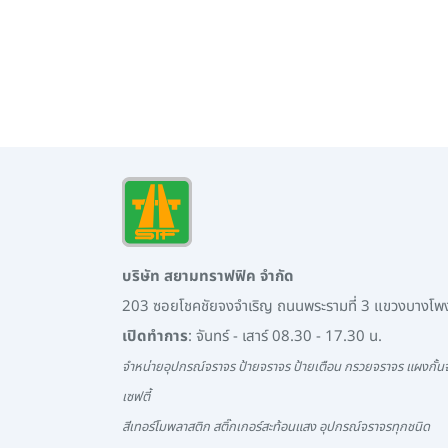
บริษัท สยามทราฟฟิค จำกัด
203 ซอยโชคชัยจงจำเริญ ถนนพระรามที่ 3 แขวงบางโ
เปิดทำการ
: จันทร์ - เสาร์ 08.30 - 17.30 น.
จำหน่ายอุปกรณ์จราจร ป้ายจราจร ป้ายเตือน กรวยจราจร แผงกั้นจ
เซฟตี้
สีเทอร์โมพลาสติก สติ๊กเกอร์สะท้อนแสง อุปกรณ์จราจรทุกชนิด