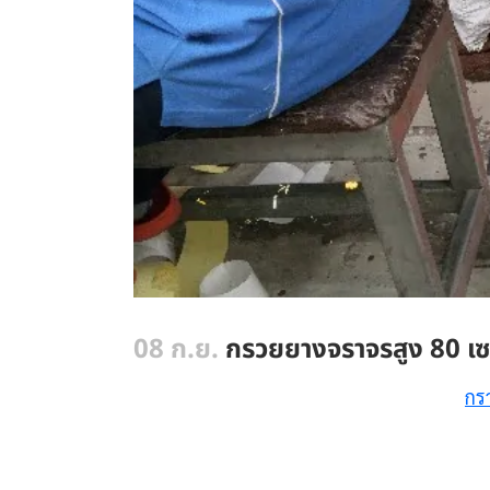
08 ก.ย.
กรวยยางจราจรสูง 80 เซ
กร