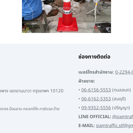
ช่องทางติดต่อ
เบอร์โทรสำนักงาน
:
0-2294-
ฝ่ายขาย:
•
06-6156-5553
(กมลชนก)
พงพาง เขตยานนาวา กรุงเทพฯ 10120
•
06-6162-5353
(สมฤดี)
•
09-9352-5556
(ปริญญา)
ราจร ป้อมยาม กระจกโค้ง การ์ดเรล ป้าย
LINE OFFICIAL:
@siamtraf
E-MAIL:
siamtraffic.stf@g