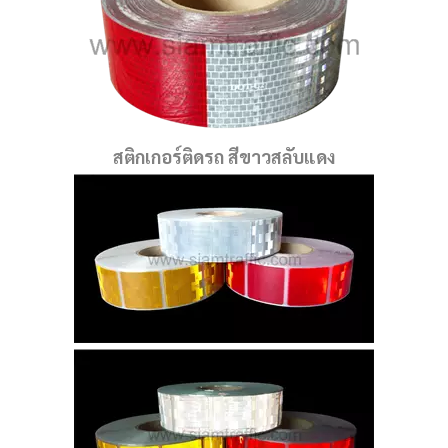
สติกเกอร์ติดรถ สีขาวสลับแดง