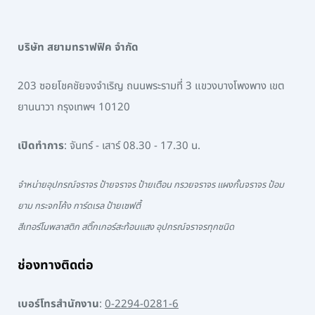
บริษัท สยามทราฟฟิค จำกัด
203 ซอยโชคชัยจงจำเริญ ถนนพระรามที่ 3 แขวงบางโพงพาง เขต
ยานนาวา กรุงเทพฯ 10120
เปิดทำการ
: จันทร์ - เสาร์ 08.30 - 17.30 น.
จำหน่ายอุปกรณ์จราจร ป้ายจราจร ป้ายเตือน กรวยจราจร แผงกั้นจราจร ป้อม
ยาม กระจกโค้ง การ์ดเรล ป้ายเซฟตี้
สีเทอร์โมพลาสติก สติ๊กเกอร์สะท้อนแสง อุปกรณ์จราจรทุกชนิด
ช่องทางติดต่อ
เบอร์โทรสำนักงาน
:
0-2294-0281-6