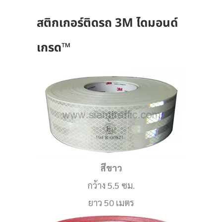
สติกเกอร์ติด
รถ 3M ไดมอนด์
เกรด™
สีขาว
กว้าง 5.5 ซม.
ยาว 50 เมตร