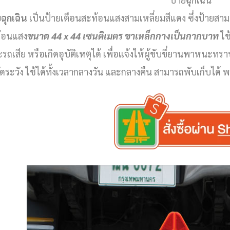
ฉุกเฉิน
เป็นป้ายเตือนสะท้อนแสงสามเหลี่ยมสีแดง ซึ่งป้ายสามเ
้อนแสง
ขนาด 44 x 44 เซนติเมตร
ขาเหล็กกางเป็นกากบาท
ใช
ถเสีย หรือเกิดอุบัติเหตุได้ เพื่อแจ้งให้ผู้ขับขี่ยานพาหนะทร
ัดระวัง ใช้ได้ทั้งเวลากลางวัน และกลางคืน สามารถพับเก็บได้ 