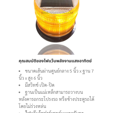
คุณสมบัติของไฟแว๊บพลังงานแสงอาทิตย์
ขนาดเส้นผ่านศูนย์กลาง 5 นิ้ว x ฐาน 7
นิ้ว x สูง 6 นิ้ว
มีสวิทช์ เปิด-ปิด
ฐานเป็นแม่เหล็กสามารถวางบน
หลังคารถกระโปรงรถ หรือข้างประตูรถได้
โดยไม่ร่วงหล่น