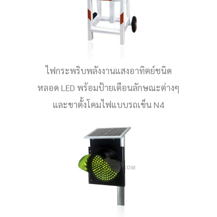
ไฟกระพริบพลังงานแสงอาทิตย์ชนิด
หลอด LED พร้อมป้ายเตือนลักษณะต่างๆ
และขาตั้งโคมไฟแบบรถเข็น N4