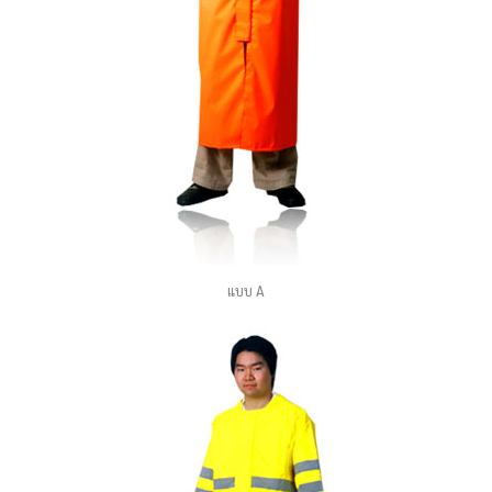
แบบ A