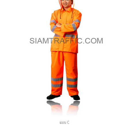
แบบ C