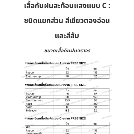
เสื้อกันฝนสะท้อนแสงแบบ C :
ชนิดแยกส่วน สีเขียวตองอ่อน
และสีส้ม
ขนาดเสื้อกันฝนจราจร