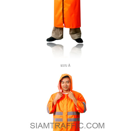
แบบ A