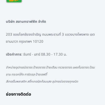
บริษัท สยามทราฟฟิค จำกัด
203 ซอยโชคชัยจงจำเริญ ถนนพระรามที่ 3 แขวงบางโพงพาง เขต
ยานนาวา กรุงเทพฯ 10120
เปิดทำการ
: จันทร์ - เสาร์ 08.30 - 17.30 น.
จำหน่ายอุปกรณ์จราจร ป้ายจราจร ป้ายเตือน กรวยจราจร แผงกั้นจราจร ป้อม
ยาม กระจกโค้ง การ์ดเรล ป้ายเซฟตี้
สีเทอร์โมพลาสติก สติ๊กเกอร์สะท้อนแสง อุปกรณ์จราจรทุกชนิด
ช่องทางติดต่อ