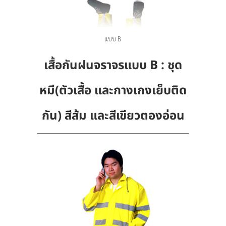
แบบ B
เสื้อกันฝนจราจรแบบ B : ชุด
หมี(ตัวเสื้อ และกางเกงเย็บติด
กัน) สีส้ม และสีเขียวตองอ่อน