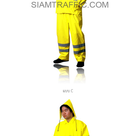
แบบ C