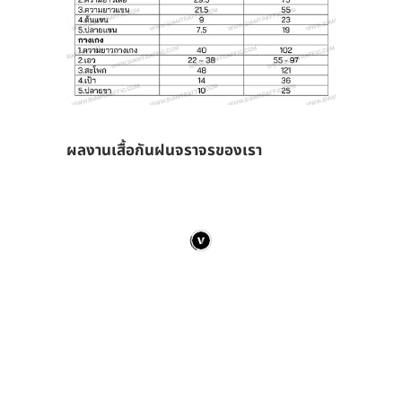
ผลงานเสื้อกันฝนจราจรของเรา