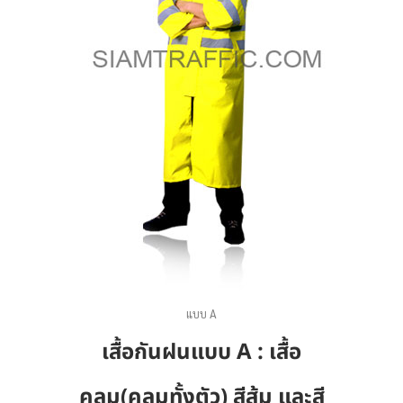
แบบ A
เสื้อกันฝนแบบ A : เสื้อ
คลุม(คลุมทั้งตัว) สีส้ม และสี