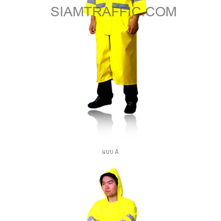
แบบ A