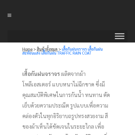
Home
>
สินค้าทั้งหมด
>
เสื้อกันฝนจราจร เสื้อกันฝน
สะท้อนแสง เสื้อกันฝน TRAFFIC RAIN COAT
เสื้อกันฝนจราจร
ผลิตจากผ้า
โพลีเอสเตอร์ แบบหนาไม่ฉีกขาด ซึ่งมี
คุณสมบัติพิเศษในการกันน้ำ ทนทาน ตัด
เย็บด้วยความประณีต รูปแบบเพื่อความ
คล่องตัวในทุกอิริยาบถรูปทรงสวยงาม สี
ของผ้าเห็นได้ชัดเจนในระยะไกล เพื่อ