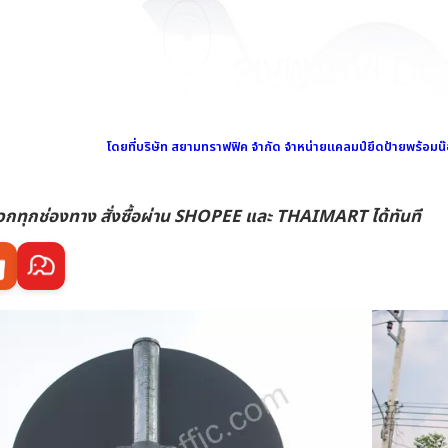
โดยที่บริษัท สยามทราฟฟิค จำกัด จำหน่ายแคลมป์ยึดป้ายพร้อมน๊อ
วกทุกช่องทาง สั่งซื้อผ่าน SHOPEE และ THAIMART ได้ทันที