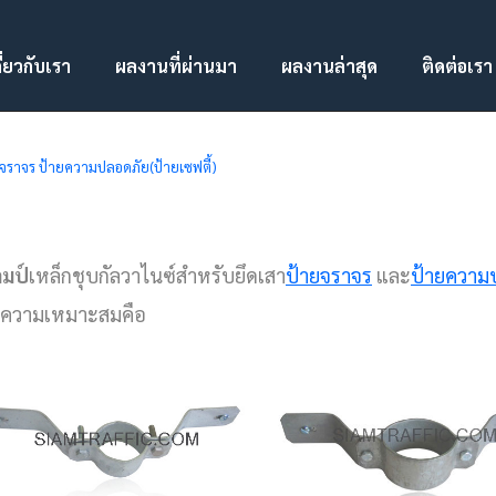
ี่ยวกับเรา
ผลงานที่ผ่านมา
ผลงานล่าสุด
ติดต่อเรา
จราจร ป้ายความปลอดภัย(ป้ายเซฟตี้)
มป์
เหล็กชุบกัลวาไนซ์สำหรับยึดเสา
ป้ายจราจร
และ
ป้ายความป
ความเหมาะสมคือ