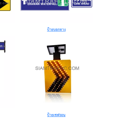
ป้ายบอกทาง
ป้ายเชฟรอน