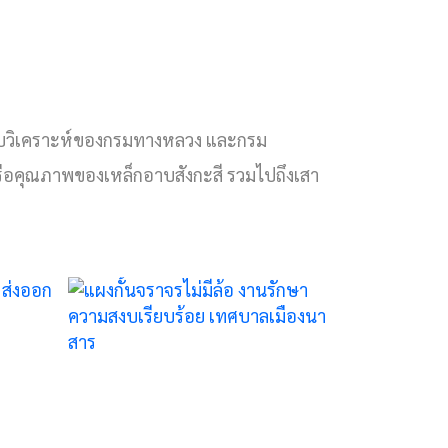
่มี
อบวิเคราะห์ของกรมทางหลวง และกรม
วาม
รือคุณภาพของเหล็กอาบสังกะสี รวมไปถึงเสา
ย
นา
 2
019