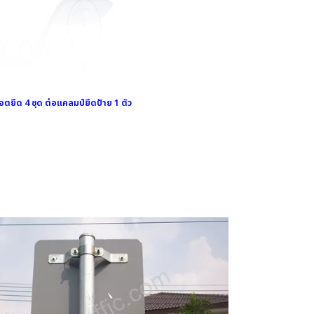
ตยึด 4 ชุด ต่อแคลมป์ยึดป้าย 1 ตัว