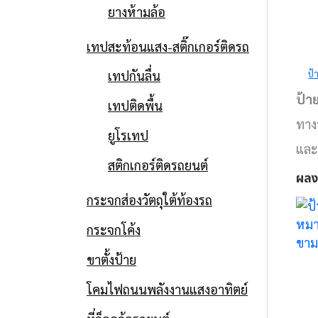
ยางห้ามล้อ
เทปสะท้อนแสง-สติ๊กเกอร์ติดรถ
ป้ายจราจร
เทปกันลื่น
ป้
ป้ายกิโลเมตร
ป้า
เทปติดพื้น
ทางหลวงพิเศษ
ทาง
ยูโรเทป
และ
หมายเลข 7 ตอน
สติกเกอร์ติดรถยนต์
ผลง
บางปะกง – หนอง
กระจกส่องวัตถุใต้ท้องรถ
กระจกโค้ง
ขาม
ป้ายจราจร
ขาตั้งป้าย
ป้ายจราจรกรม
Date
โคมไฟถนนพลังงานแสงอาทิตย์
3 กรกฎาคม 2019