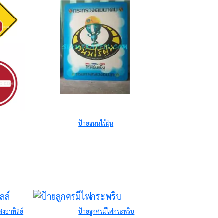
ป้ายถนนไร้ฝุ่น
สงอาทิตย์
ป้ายลูกศรมีไฟกระพริบ