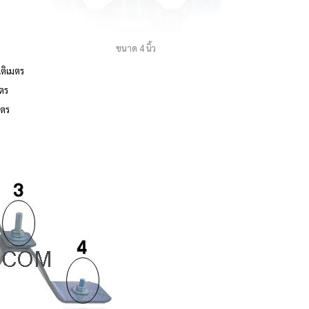
ขนาด 4 นิ้ว
ติเมตร
มตร
มตร