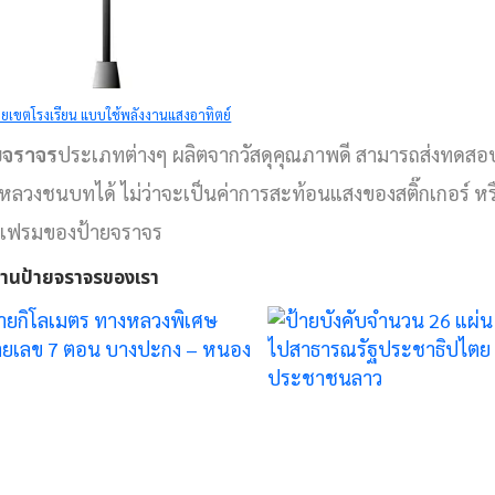
ป้ายจราจร
ป้ายจราจร
ายเขตโรงเรียน แบบใช้พลังงานแสงอาทิตย์
ป้ายบังคับจำนวน
แผงกั้นจราจรไม
ยจราจร
ประเภทต่างๆ ผลิตจากวัสดุคุณภาพดี สามารถส่งทดส
26 แผ่น ส่งออกไป
ล้อ งานรักษาค
หลวงชนบทได้ ไม่ว่าจะเป็นค่าการสะท้อนแสงของสติ๊กเกอร์ ห
เฟรมของป้ายจราจร
สาธารณรัฐ
สงบเรียบร้อ
านป้ายจราจรของเรา
ประชาธิปไตย
เทศบาลเมือง
ประชาชนลาว
สาร
การ์ดเรล
ป้ายจราจร
งานตีเส้นจราจร
แผงจราจร ยาว
Date
Date
21 มิถุนายน 2019
17 มิถุนายน 2