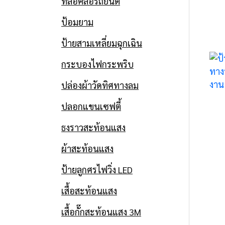
ทางหลวง ใน
ที่ล็อคล้อรถยนต์
ป้อมยาม
ทางหลวงพิเศษ
ป้ายสามเหลี่ยมฉุกเฉิน
หมายเลข 9
กระบองไฟกระพริบ
ปริมาณงาน
ปล่องผ้าวัดทิศทางลม
893.20 ตาราง
ปลอกแขนเซฟตี้
เมตร
ธงราวสะท้อนแสง
ผ้าสะท้อนแสง
Date
12 มิถุนายน 2019
ป้ายลูกศรไฟวิ่ง LED
เสื้อสะท้อนแสง
เสื้อกั๊กสะท้อนแสง 3M