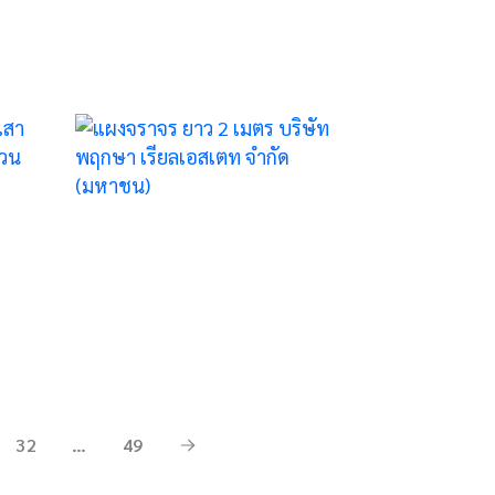
อส
019
32
…
49