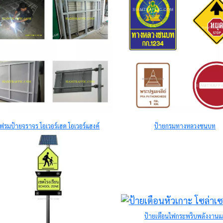
เฟรมป้ายจราจร โอเวอร์เฮด โอเวอร์แฮงค์
ป้ายกรมทางหลวงชนบท
ป้ายเตือนไฟกระพริบพลังงานแ