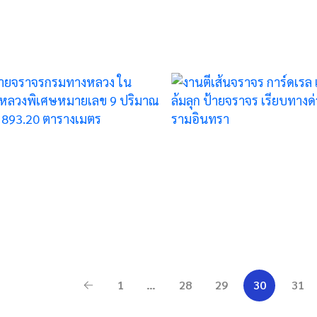
การ์ดเรล เสาล้มลุก
เมตร บริษัท
ป้ายจราจร เรียบ
พฤกษา เรียลเ
ทางด่วนรามอินทรา
เตท จำกัด
(มหาชน)
Date
21 พฤษภาคม 2019
Date
29 เมษายน 2
1
…
28
29
30
31