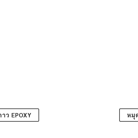
กาว EPOXY
หมุ