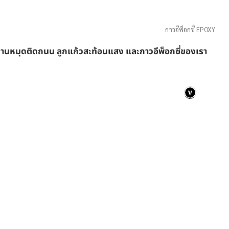
กาวอีพ็อกซี่ EPOXY
านหมุดติดถนน ลูกแก้วสะท้อนแสง และกาวอีพ็อกซี่ของเรา