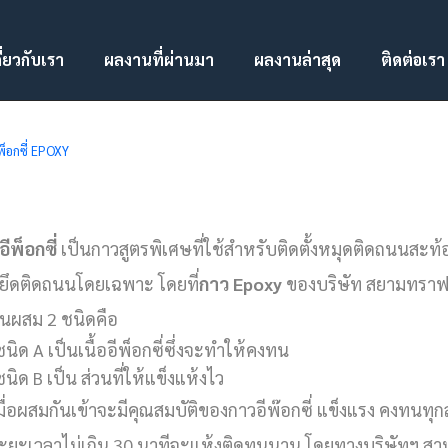
ี่ยวกับเรา
ผลงานที่ผ่านมา
ผลงานล่าสุด
ติดต่อเรา
พ็อกซี่ EPOXY
ีพ็อกซี่
เป็นกาวสูตรพิเศษที่ใช้สำหรับติดตั้งหมุดติดถนนสะ
่อยึดติดถนนโดยเฉพาะ โดยที่
กาว Epoxy
ของบริษัท สยามทราฟฟ
่วนผสม 2 ชนิดคือ
ชนิด A เป็นเนื้ออีพ็อกซี่ซึ่งจะทำให้คงทน
ชนิด B เป็น ส่วนที่ให้แข็งแห้งไว
เมื่อผสมกันเข้าจะมีคุณสมบัติของกาวอีพ๊อกซี่ แข็งแรง คงทนทุ
ระยะเวลาไม่เกิน 30 นาทีจะแห้งติดทนนาน โดยทางบริษัทฯ สามาร