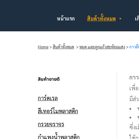
หน้าแรก
สินค้าทั้งหมด
เก
Home
>
สินค้าทั้งหมด
>
หมุด และลูกแก้วสะท้อนแสง
>
กาวอี
กาวอ
สินค้าขายดี
เพื
การ์ดเรล
มีส
สีเทอร์โมพลาสติก
กรวยจราจร
ซึ่ง
กำแพงน้ำพลาสติก
ใช้