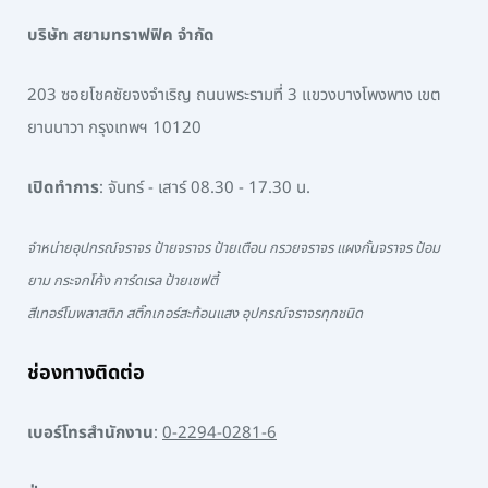
บริษัท สยามทราฟฟิค จำกัด
203 ซอยโชคชัยจงจำเริญ ถนนพระรามที่ 3 แขวงบางโพงพาง เขต
ยานนาวา กรุงเทพฯ 10120
เปิดทำการ
: จันทร์ - เสาร์ 08.30 - 17.30 น.
จำหน่ายอุปกรณ์จราจร ป้ายจราจร ป้ายเตือน กรวยจราจร แผงกั้นจราจร ป้อม
ยาม กระจกโค้ง การ์ดเรล ป้ายเซฟตี้
สีเทอร์โมพลาสติก สติ๊กเกอร์สะท้อนแสง อุปกรณ์จราจรทุกชนิด
ช่องทางติดต่อ
เบอร์โทรสำนักงาน
:
0-2294-0281-6