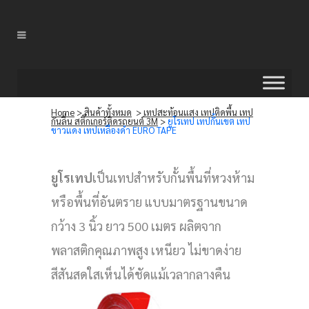
Home
>
สินค้าทั้งหมด
>
เทปสะท้อนแสง เทปติดพื้น เทป
กันลื่น สติ๊กเกอร์ติดรถยนต์ 3M
>
ยูโรเทป เทปกั้นเขต เทป
ขาวแดง เทปเหลืองดำ EURO TAPE
ยูโรเทป
เป็นเทปสำหรับกั้นพื้นที่หวงห้าม
หรือพื้นที่อันตราย แบบมาตรฐานขนาด
กว้าง 3 นิ้ว ยาว 500 เมตร ผลิตจาก
พลาสติกคุณภาพสูง เหนียว ไม่ขาดง่าย
สีสันสดใสเห็นได้ชัดแม้เวลากลางคืน