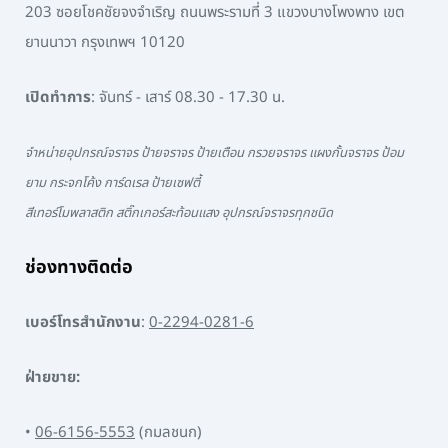
203 ซอยโชคชัยจงจำเริญ ถนนพระรามที่ 3 แขวงบางโพงพาง เขต
ยานนาวา กรุงเทพฯ 10120
เปิดทำการ
: จันทร์ - เสาร์ 08.30 - 17.30 น.
จำหน่ายอุปกรณ์จราจร ป้ายจราจร ป้ายเตือน กรวยจราจร แผงกั้นจราจร ป้อม
ยาม กระจกโค้ง การ์ดเรล ป้ายเซฟตี้
สีเทอร์โมพลาสติก สติ๊กเกอร์สะท้อนแสง อุปกรณ์จราจรทุกชนิด
ช่องทางติดต่อ
เบอร์โทรสำนักงาน
:
0-2294-0281-6
ฝ่ายขาย:
•
06-6156-5553
(กมลชนก)