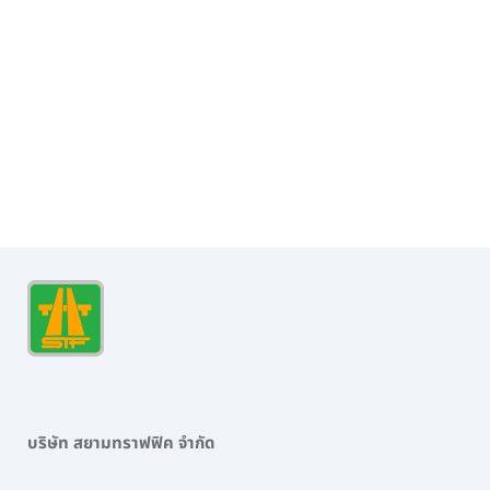
บริษัท สยามทราฟฟิค จำกัด