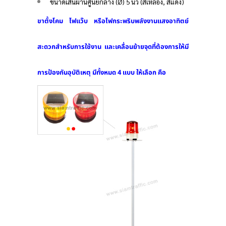
ขนาดเส้นผ่านศูนย์กลาง (Ø) 5 นิ้ว (สีเหลือง, สีแดง)
ขาตั้งโคม ไฟแว๊บ หรือไฟกระพริบพลังงานแสงอาทิตย์
สะดวกสำหรับการใช้งาน และเคลื่อนย้ายจุดที่ต้องการให้มี
การป้องกันอุบัติเหตุ มีทั้งหมด 4 แบบ ให้เลือก คือ