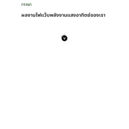
กรงนก
ผลงานไฟแว๊บพลังงานแสงอาทิตย์ของเรา