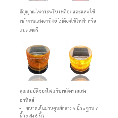
สัญญาณไฟกระพริบ เหลือง และแดง ใช้
พลังงานแสงอาทิตย์ ไม่ต้องใช้ไฟฟ้าหรือ
แบตเตอรี่
คุณสมบัติของไฟแว๊บพลังงานแสง
อาทิตย์
ขนาดเส้นผ่านศูนย์กลาง 5 นิ้ว x ฐาน 7
นิ้ว x สูง 6 นิ้ว