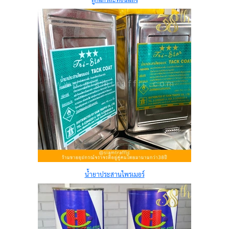
น้ำยาประสานไพรเมอร์