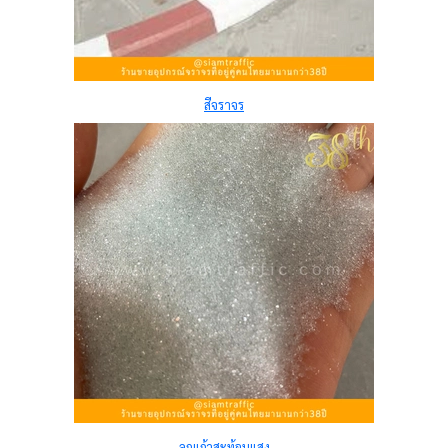
สีจราจร
ลูกแก้วสะท้อนแสง