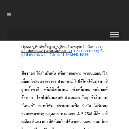
Home
>
สินค้าทั้งหมด
>
สีเทอร์โมพลาสติก สีจราจร ลูก
แก้วสะท้อนแสง เครื่องตีเส้นจราจร
>
สีจราจร มาตรฐาน
อุตสาหกกรม มอก. 415-2541 TRAFFIC PAINT
สีจราจร
ใช้สำหรับพ่น หรือทาขอบทาง ทาถนนคอนกรีต
เพื่อแบ่งช่องทางจราจร สามารถนำไปใช้โดยใช้แปรงทาสี
ลูกกลิ้งทาสี หรือใช้เครื่องพ่น ทำเครื่องหมายบริเวณที่
ต้องการ โดยไม่ต้องผสมกับสารละลายอื่นๆ ซึ่งสีจราจร
“ไฮเวย์” ของบริษัท สยามทราฟฟิค จำกัด ได้รับรอง
คุณภาพมาตรฐานอุตสาหกรรม มอก. 415-2541 มีสีขาว สี
เหลือง สีแดง และสีดำให้เลือกใช้ตามความเหมาะสม โดย