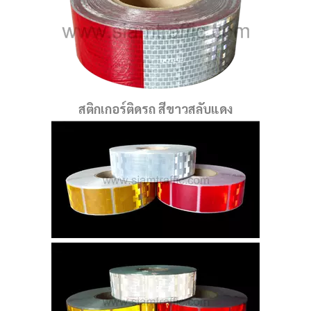
สติกเกอร์ติดรถ สีขาวสลับแดง