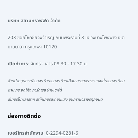
บริษัท สยามทราฟฟิค จำกัด
203 ซอยโชคชัยจงจำเริญ ถนนพระรามที่ 3 แขวงบางโพงพาง เขต
ยานนาวา กรุงเทพฯ 10120
เปิดทำการ
: จันทร์ - เสาร์ 08.30 - 17.30 น.
จำหน่ายอุปกรณ์จราจร ป้ายจราจร ป้ายเตือน กรวยจราจร แผงกั้นจราจร ป้อม
ยาม กระจกโค้ง การ์ดเรล ป้ายเซฟตี้
สีเทอร์โมพลาสติก สติ๊กเกอร์สะท้อนแสง อุปกรณ์จราจรทุกชนิด
ช่องทางติดต่อ
เบอร์โทรสำนักงาน
:
0-2294-0281-6