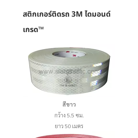
สติกเกอร์ติด
รถ 3M ไดมอนด์
เกรด™
สีขาว
กว้าง 5.5 ซม.
ยาว 50 เมตร