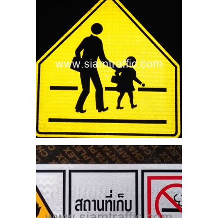
ก็บ
ม
ถุ
25
S