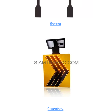
ป้ายซอย
ป้ายเชฟรอน