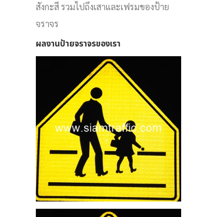
สังกะสี รวมไปถึงเสาและเฟรมของป้าย
ียน
จราจร
ผลงานป้ายจราจรของเรา
IGN
G
D
P