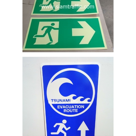
MI
ผ่น
RE
ออก
ร์