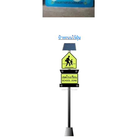
ป้ายถนนไร้ฝุ่น