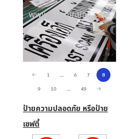
1
…
6
7
8
9
10
…
49
ป้ายความปลอดภัย หรือป้าย
เซฟตี้