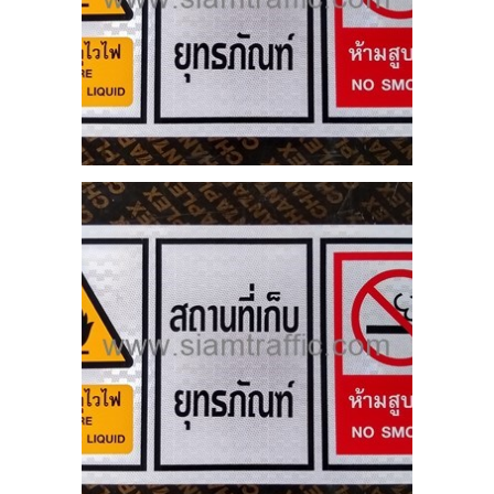
AND
TD.
25
VE-
DE