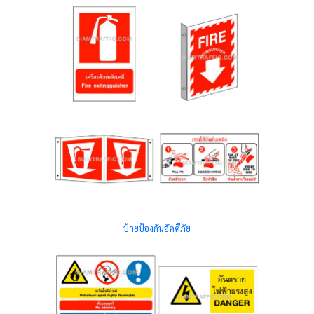
ป้ายป้องกันอัคคีภัย