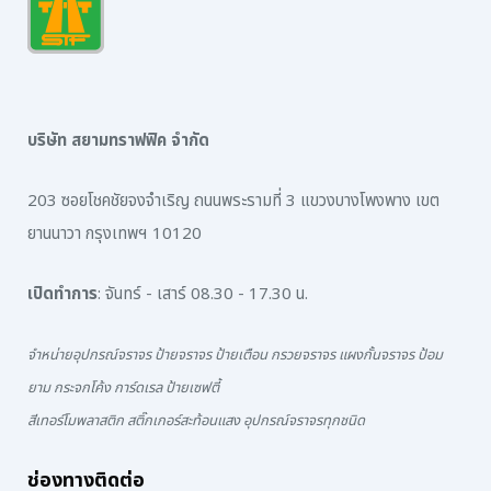
บริษัท สยามทราฟฟิค จำกัด
203 ซอยโชคชัยจงจำเริญ ถนนพระรามที่ 3 แขวงบางโพงพาง เขต
ยานนาวา กรุงเทพฯ 10120
เปิดทำการ
: จันทร์ - เสาร์ 08.30 - 17.30 น.
จำหน่ายอุปกรณ์จราจร ป้ายจราจร ป้ายเตือน กรวยจราจร แผงกั้นจราจร ป้อม
ยาม กระจกโค้ง การ์ดเรล ป้ายเซฟตี้
สีเทอร์โมพลาสติก สติ๊กเกอร์สะท้อนแสง อุปกรณ์จราจรทุกชนิด
ช่องทางติดต่อ