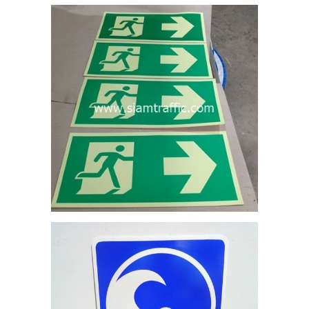
2
ละ
MI
ผ่น