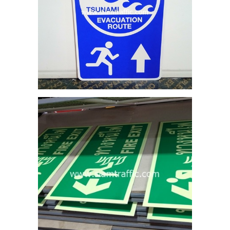
RE
ออก
ร์
22
สง
 และ
รษะ”