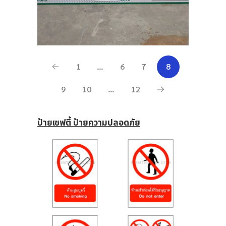
1
…
6
7
8
9
10
…
12
ป้ายเซฟตี้ ป้ายความปลอดภัย