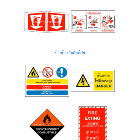
ป้ายป้องกันอัคคีภัย