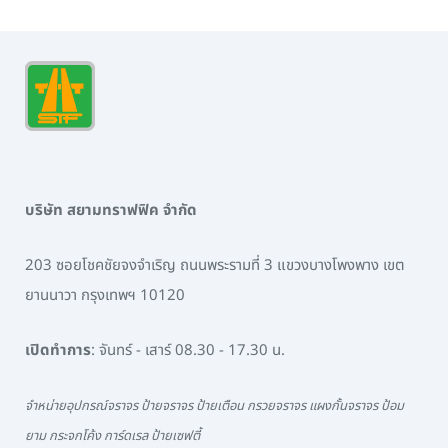
บริษัท สยามทราฟฟิค จำกัด
203 ซอยโชคชัยจงจำเริญ ถนนพระรามที่ 3 แขวงบางโพงพาง เขต
ยานนาวา กรุงเทพฯ 10120
เปิดทำการ
: จันทร์ - เสาร์ 08.30 - 17.30 น.
จำหน่ายอุปกรณ์จราจร ป้ายจราจร ป้ายเตือน กรวยจราจร แผงกั้นจราจร ป้อม
ยาม กระจกโค้ง การ์ดเรล ป้ายเซฟตี้