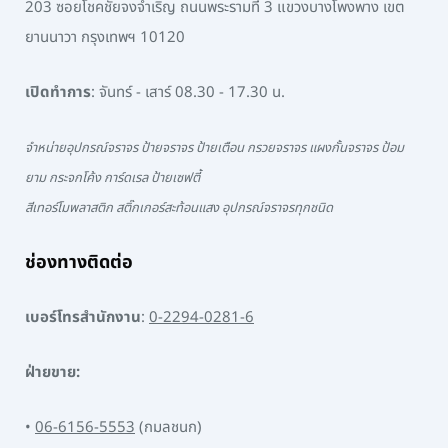
203 ซอยโชคชัยจงจำเริญ ถนนพระรามที่ 3 แขวงบางโพงพาง เขต
ยานนาวา กรุงเทพฯ 10120
เปิดทำการ
: จันทร์ - เสาร์ 08.30 - 17.30 น.
จำหน่ายอุปกรณ์จราจร ป้ายจราจร ป้ายเตือน กรวยจราจร แผงกั้นจราจร ป้อม
ยาม กระจกโค้ง การ์ดเรล ป้ายเซฟตี้
สีเทอร์โมพลาสติก สติ๊กเกอร์สะท้อนแสง อุปกรณ์จราจรทุกชนิด
ช่องทางติดต่อ
เบอร์โทรสำนักงาน
:
0-2294-0281-6
ฝ่ายขาย:
•
06-6156-5553
(กมลชนก)