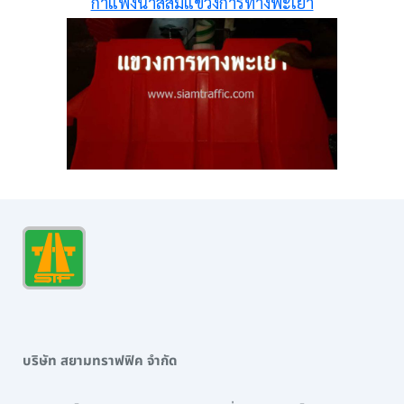
กำแพงน้ำสีส้มแขวงการทางพะเยา
บริษัท สยามทราฟฟิค จำกัด