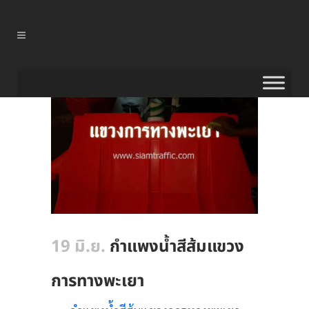
19 มิ.ย.
กำแพงน้ำสีส้มแขวง
การทางพะเยา