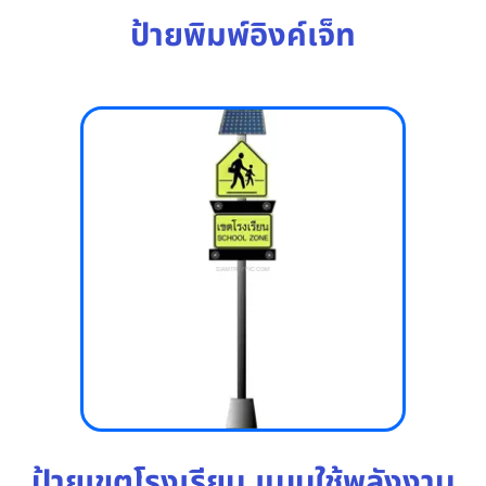
ป้ายพิมพ์อิงค์เจ็ท
ป้ายเขตโรงเรียน แบบใช้พลังงาน