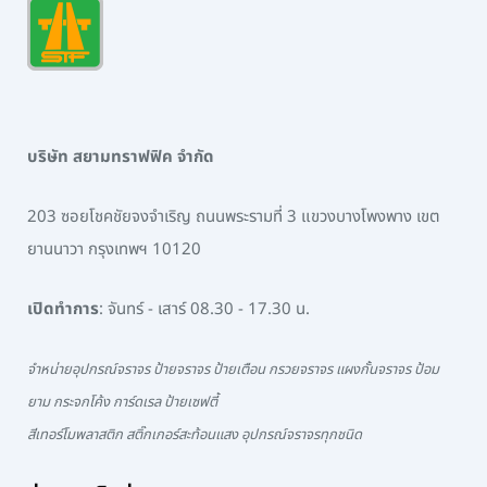
บริษัท สยามทราฟฟิค จำกัด
203 ซอยโชคชัยจงจำเริญ ถนนพระรามที่ 3 แขวงบางโพงพาง เขต
ยานนาวา กรุงเทพฯ 10120
เปิดทำการ
: จันทร์ - เสาร์ 08.30 - 17.30 น.
จำหน่ายอุปกรณ์จราจร ป้ายจราจร ป้ายเตือน กรวยจราจร แผงกั้นจราจร ป้อม
ยาม กระจกโค้ง การ์ดเรล ป้ายเซฟตี้
สีเทอร์โมพลาสติก สติ๊กเกอร์สะท้อนแสง อุปกรณ์จราจรทุกชนิด