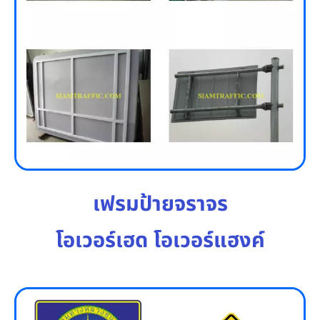
เฟรมป้ายจราจร
โอเวอร์เฮด โอเวอร์แฮงค์