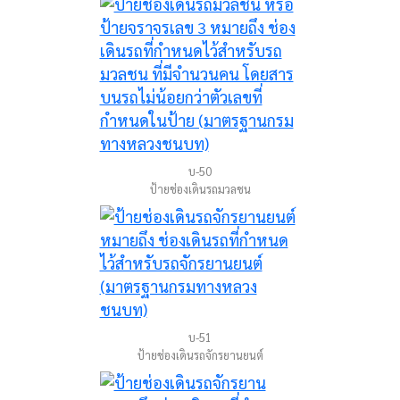
บ-50
ป้ายช่องเดินรถมวลชน
บ-51
ป้ายช่องเดินรถจักรยานยนต์