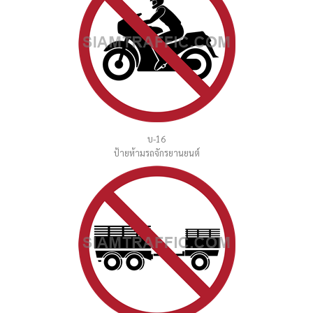
บ-16
ป้ายห้ามรถจักรยานยนต์