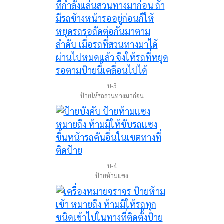
บ-3
ป้ายให้รถสวนทางมาก่อน
บ-4
ป้ายห้ามแซง