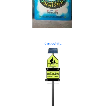
ป้ายถนนไร้ฝุ่น