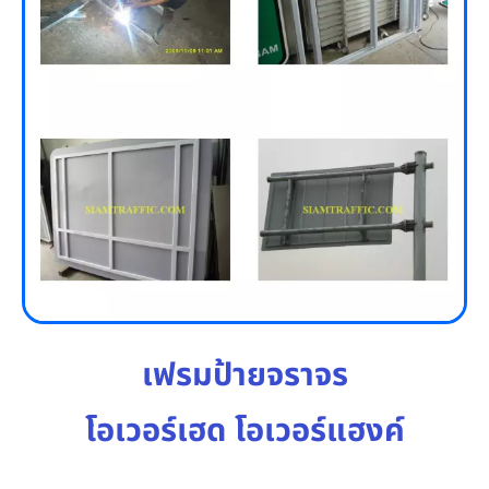
เฟรมป้ายจราจร
โอเวอร์เฮด โอเวอร์แฮงค์