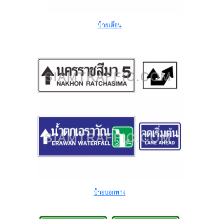
ป้ายเตือน
ป้ายบอกทาง