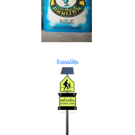
ป้ายถนนไร้ฝุ่น