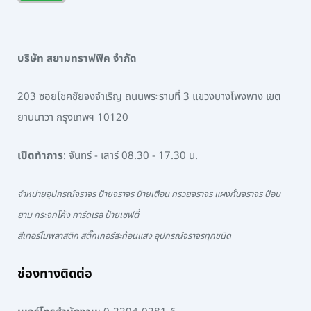
บริษัท สยามทราฟฟิค จำกัด
203 ซอยโชคชัยจงจำเริญ ถนนพระรามที่ 3 แขวงบางโพงพาง เขต
ยานนาวา กรุงเทพฯ 10120
เปิดทำการ
: จันทร์ - เสาร์ 08.30 - 17.30 น.
จำหน่ายอุปกรณ์จราจร ป้ายจราจร ป้ายเตือน กรวยจราจร แผงกั้นจราจร ป้อม
ยาม กระจกโค้ง การ์ดเรล ป้ายเซฟตี้
สีเทอร์โมพลาสติก สติ๊กเกอร์สะท้อนแสง อุปกรณ์จราจรทุกชนิด
ช่องทางติดต่อ