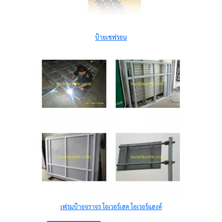
ป้ายเชฟรอน
เฟรมป้ายจราจร โอเวอร์เฮด โอเวอร์แฮงค์