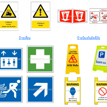
ป้ายเตือน
ป้ายป้องกันอัคคีภัย