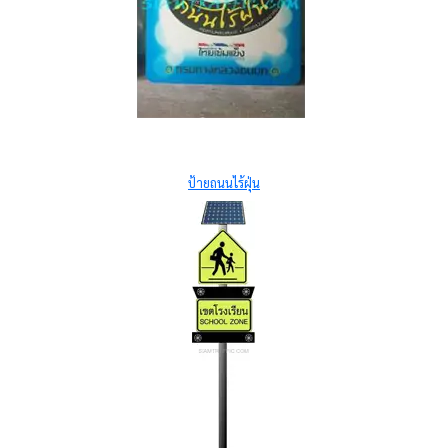
ป้ายถนนไร้ฝุ่น