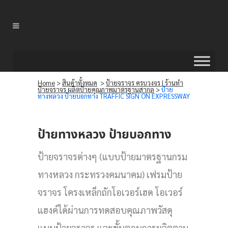
Home
>
สินค้าทั้งหมด
>
ป้ายจราจร ครบวงจร | ร้านทำ
ป้ายจราจร ผลิตป้ายคุณภาพมาตรฐานสากล
>
ป้าย
ทางหลวง ป้ายบอกทาง TRAFFIC SIGN ON EXPRESSWAY
ป้ายทางหลวง ป้ายบอกทาง
ป้ายจราจรต่างๆ (แบบป้ายมาตรฐานกรม
ทางหลวง กระทรวงคมนาคม) เฟรมป้าย
จราจร โครงเหล็กถักโอเวอร์เฮด โอเวอร์
แฮงค์ได้ผ่านการทดสอบคุณภาพวัสดุ
แบบป้ายจราจร และขั้นตอนการผลิตตาม