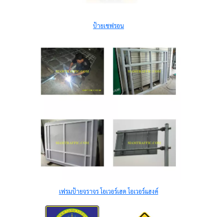
ป้ายเชฟรอน
เฟรมป้ายจราจร โอเวอร์เฮด โอเวอร์แฮงค์