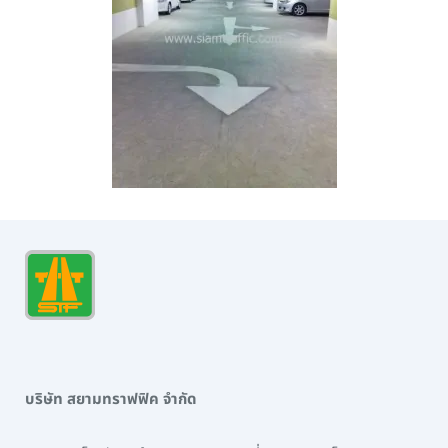
บริษัท สยามทราฟฟิค จำกัด