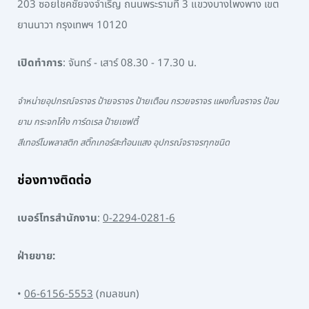
203 ซอยโชคชัยจงจำเริญ ถนนพระรามที่ 3 แขวงบางโพงพาง เขต
ยานนาวา กรุงเทพฯ 10120
เปิดทำการ
: จันทร์ - เสาร์ 08.30 - 17.30 น.
จำหน่ายอุปกรณ์จราจร ป้ายจราจร ป้ายเตือน กรวยจราจร แผงกั้นจราจร ป้อม
ยาม กระจกโค้ง การ์ดเรล ป้ายเซฟตี้
สีเทอร์โมพลาสติก สติ๊กเกอร์สะท้อนแสง อุปกรณ์จราจรทุกชนิด
ช่องทางติดต่อ
เบอร์โทรสำนักงาน
:
0-2294-0281-6
ฝ่ายขาย:
•
06-6156-5553
(กมลชนก)