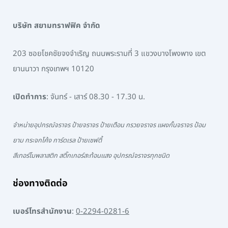
บริษัท สยามทราฟฟิค จำกัด
203 ซอยโชคชัยจงจำเริญ ถนนพระรามที่ 3 แขวงบางโพงพาง เขต
ยานนาวา กรุงเทพฯ 10120
เปิดทำการ
: จันทร์ - เสาร์ 08.30 - 17.30 น.
จำหน่ายอุปกรณ์จราจร ป้ายจราจร ป้ายเตือน กรวยจราจร แผงกั้นจราจร ป้อม
ยาม กระจกโค้ง การ์ดเรล ป้ายเซฟตี้
สีเทอร์โมพลาสติก สติ๊กเกอร์สะท้อนแสง อุปกรณ์จราจรทุกชนิด
ช่องทางติดต่อ
เบอร์โทรสำนักงาน
:
0-2294-0281-6