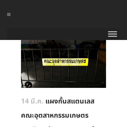
14 มี.ค.
แผงกั้นสแตนเลส
คณะอุตสาหกรรมเกษตร