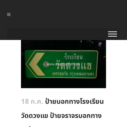
18 ก.ค.
ป้ายบอกทางโรงเรียน
วัดดวงแข ป้ายจราจรบอกทาง