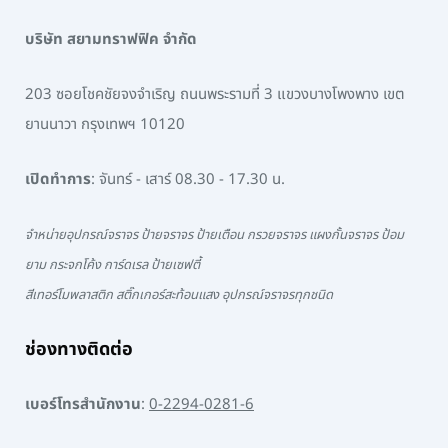
บริษัท สยามทราฟฟิค จำกัด
203 ซอยโชคชัยจงจำเริญ ถนนพระรามที่ 3 แขวงบางโพงพาง เขต
ยานนาวา กรุงเทพฯ 10120
เปิดทำการ
: จันทร์ - เสาร์ 08.30 - 17.30 น.
จำหน่ายอุปกรณ์จราจร ป้ายจราจร ป้ายเตือน กรวยจราจร แผงกั้นจราจร ป้อม
ยาม กระจกโค้ง การ์ดเรล ป้ายเซฟตี้
สีเทอร์โมพลาสติก สติ๊กเกอร์สะท้อนแสง อุปกรณ์จราจรทุกชนิด
ช่องทางติดต่อ
เบอร์โทรสำนักงาน
:
0-2294-0281-6