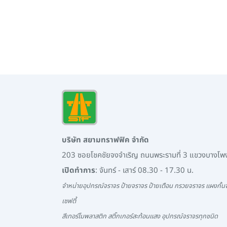
บริษัท สยามทราฟฟิค จำกัด
203 ซอยโชคชัยจงจำเริญ ถนนพระรามที่ 3 แขวงบางโ
เปิดทำการ
: จันทร์ - เสาร์ 08.30 - 17.30 น.
จำหน่ายอุปกรณ์จราจร ป้ายจราจร ป้ายเตือน กรวยจราจร แผงกั้นจ
เซฟตี้
สีเทอร์โมพลาสติก สติ๊กเกอร์สะท้อนแสง อุปกรณ์จราจรทุกชนิด