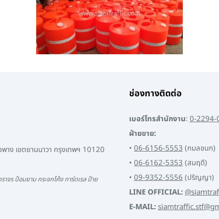
ช่องทางติดต่อ
เบอร์โทรสำนักงาน
:
0-2294-
ฝ่ายขาย:
•
06-6156-5553
(กมลชนก)
พงพาง เขตยานนาวา กรุงเทพฯ 10120
•
06-6162-5353
(สมฤดี)
•
09-9352-5556
(ปริญญา)
ราจร ป้อมยาม กระจกโค้ง การ์ดเรล ป้าย
LINE OFFICIAL:
@siamtraf
E-MAIL:
siamtraffic.stf@g