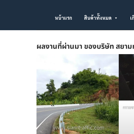
หน้าแรก
สินค้าทั้งหมด
เก
ผลงานที่ผ่านมา ของบริษัท สยาม
กรวยจ