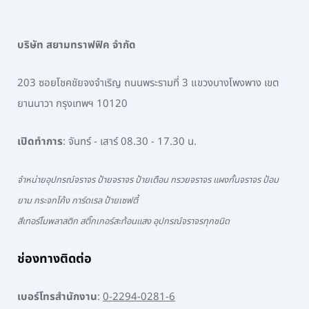
บริษัท สยามทราฟฟิค จำกัด
203 ซอยโชคชัยจงจำเริญ ถนนพระรามที่ 3 แขวงบางโพงพาง เขต
ยานนาวา กรุงเทพฯ 10120
เปิดทำการ
: จันทร์ - เสาร์ 08.30 - 17.30 น.
จำหน่ายอุปกรณ์จราจร ป้ายจราจร ป้ายเตือน กรวยจราจร แผงกั้นจราจร ป้อม
ยาม กระจกโค้ง การ์ดเรล ป้ายเซฟตี้
สีเทอร์โมพลาสติก สติ๊กเกอร์สะท้อนแสง อุปกรณ์จราจรทุกชนิด
ช่องทางติดต่อ
เบอร์โทรสำนักงาน
:
0-2294-0281-6