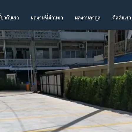
ี่ยวกับเรา
ผลงานที่ผ่านมา
ผลงานล่าสุด
ติดต่อเรา