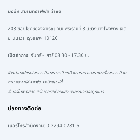
บริษัท สยามทราฟฟิค จำกัด
203 ซอยโชคชัยจงจำเริญ ถนนพระรามที่ 3 แขวงบางโพงพาง เขต
ยานนาวา กรุงเทพฯ 10120
เปิดทำการ
: จันทร์ - เสาร์ 08.30 - 17.30 น.
จำหน่ายอุปกรณ์จราจร ป้ายจราจร ป้ายเตือน กรวยจราจร แผงกั้นจราจร ป้อม
ยาม กระจกโค้ง การ์ดเรล ป้ายเซฟตี้
สีเทอร์โมพลาสติก สติ๊กเกอร์สะท้อนแสง อุปกรณ์จราจรทุกชนิด
ช่องทางติดต่อ
เบอร์โทรสำนักงาน
:
0-2294-0281-6