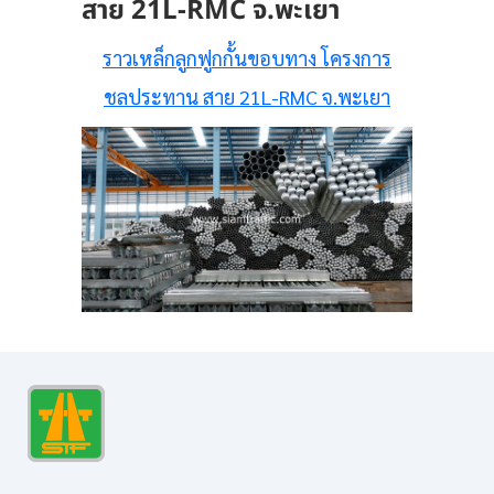
สาย 21L-RMC จ.พะเยา
ราวเหล็กลูกฟูกกั้นขอบทาง โครงการ
ชลประทาน สาย 21L-RMC จ.พะเยา