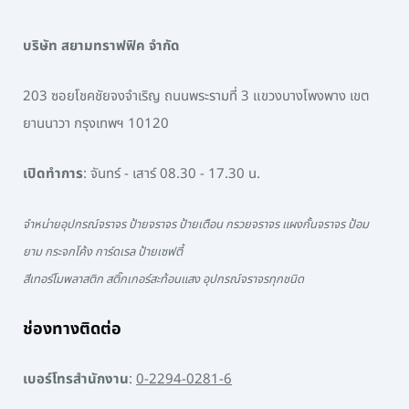
บริษัท สยามทราฟฟิค จำกัด
203 ซอยโชคชัยจงจำเริญ ถนนพระรามที่ 3 แขวงบางโพงพาง เขต
ยานนาวา กรุงเทพฯ 10120
เปิดทำการ
: จันทร์ - เสาร์ 08.30 - 17.30 น.
จำหน่ายอุปกรณ์จราจร ป้ายจราจร ป้ายเตือน กรวยจราจร แผงกั้นจราจร ป้อม
ยาม กระจกโค้ง การ์ดเรล ป้ายเซฟตี้
สีเทอร์โมพลาสติก สติ๊กเกอร์สะท้อนแสง อุปกรณ์จราจรทุกชนิด
ช่องทางติดต่อ
เบอร์โทรสำนักงาน
:
0-2294-0281-6