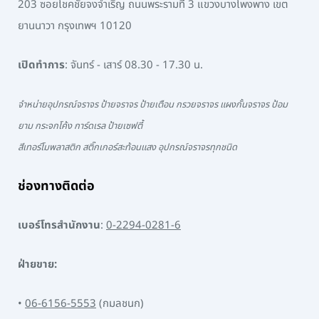
203 ซอยโชคชัยจงจำเริญ ถนนพระรามที่ 3 แขวงบางโพงพาง เขต
ยานนาวา กรุงเทพฯ 10120
เปิดทำการ
: จันทร์ - เสาร์ 08.30 - 17.30 น.
จำหน่ายอุปกรณ์จราจร ป้ายจราจร ป้ายเตือน กรวยจราจร แผงกั้นจราจร ป้อม
ยาม กระจกโค้ง การ์ดเรล ป้ายเซฟตี้
สีเทอร์โมพลาสติก สติ๊กเกอร์สะท้อนแสง อุปกรณ์จราจรทุกชนิด
ช่องทางติดต่อ
เบอร์โทรสำนักงาน
:
0-2294-0281-6
ฝ่ายขาย:
•
06-6156-5553
(กมลชนก)