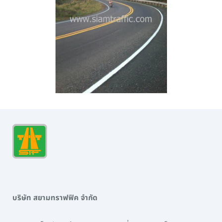
บริษัท สยามทราฟฟิค จำกัด