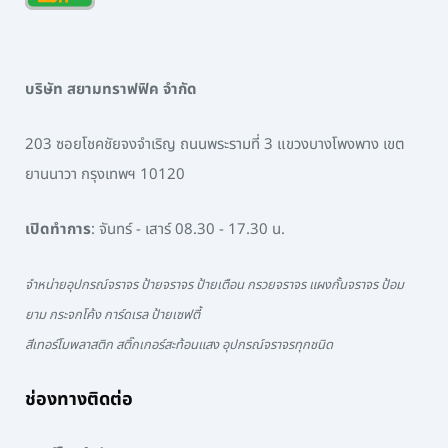
บริษัท สยามทราฟฟิค จำกัด
203 ซอยโชคชัยจงจำเริญ ถนนพระรามที่ 3 แขวงบางโพงพาง เขต
ยานนาวา กรุงเทพฯ 10120
เปิดทำการ
: จันทร์ - เสาร์ 08.30 - 17.30 น.
จำหน่ายอุปกรณ์จราจร ป้ายจราจร ป้ายเตือน กรวยจราจร แผงกั้นจราจร ป้อม
ยาม กระจกโค้ง การ์ดเรล ป้ายเซฟตี้
สีเทอร์โมพลาสติก สติ๊กเกอร์สะท้อนแสง อุปกรณ์จราจรทุกชนิด
ช่องทางติดต่อ