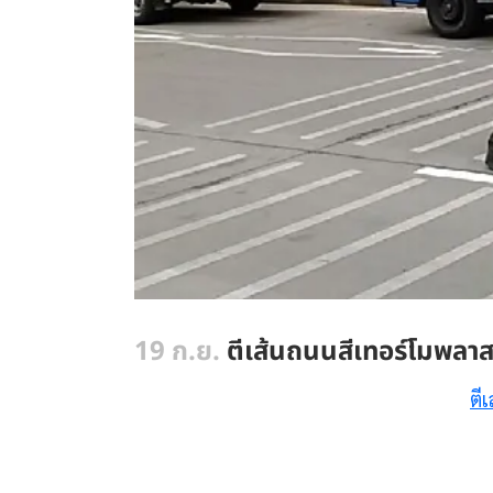
19 ก.ย.
ตีเส้นถนนสีเทอร์โมพลาส
ตี