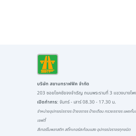
บริษัท สยามทราฟฟิค จำกัด
203 ซอยโชคชัยจงจำเริญ ถนนพระรามที่ 3 แขวงบางโ
เปิดทำการ
: จันทร์ - เสาร์ 08.30 - 17.30 น.
จำหน่ายอุปกรณ์จราจร ป้ายจราจร ป้ายเตือน กรวยจราจร แผงกั้นจ
เซฟตี้
สีเทอร์โมพลาสติก สติ๊กเกอร์สะท้อนแสง อุปกรณ์จราจรทุกชนิด