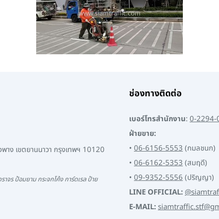
ช่องทางติดต่อ
เบอร์โทรสำนักงาน
:
0-2294-
ฝ่ายขาย:
•
06-6156-5553
(กมลชนก)
พงพาง เขตยานนาวา กรุงเทพฯ 10120
•
06-6162-5353
(สมฤดี)
•
09-9352-5556
(ปริญญา)
ราจร ป้อมยาม กระจกโค้ง การ์ดเรล ป้าย
LINE OFFICIAL:
@siamtraf
E-MAIL:
siamtraffic.stf@g