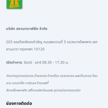
บริษัท สยามทราฟฟิค จำกัด
203 ซอยโชคชัยจงจำเริญ ถนนพระรามที่ 3 แขวงบางโพงพาง เขต
ยานนาวา กรุงเทพฯ 10120
เปิดทำการ
: จันทร์ - เสาร์ 08.30 - 17.30 น.
จำหน่ายอุปกรณ์จราจร ป้ายจราจร ป้ายเตือน กรวยจราจร แผงกั้นจราจร ป้อม
ยาม กระจกโค้ง การ์ดเรล ป้ายเซฟตี้
สีเทอร์โมพลาสติก สติ๊กเกอร์สะท้อนแสง อุปกรณ์จราจรทุกชนิด
ช่องทางติดต่อ