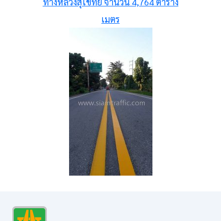
ทางหลวงสุโขทัย จำนวน 4,764 ตาราง
เมตร