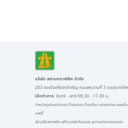
บริษัท สยามทราฟฟิค จำกัด
203 ซอยโชคชัยจงจำเริญ ถนนพระรามที่ 3 แขวงบางโ
เปิดทำการ
: จันทร์ - เสาร์ 08.30 - 17.30 น.
จำหน่ายอุปกรณ์จราจร ป้ายจราจร ป้ายเตือน กรวยจราจร แผงกั้นจ
เซฟตี้
สีเทอร์โมพลาสติก สติ๊กเกอร์สะท้อนแสง อุปกรณ์จราจรทุกชนิด