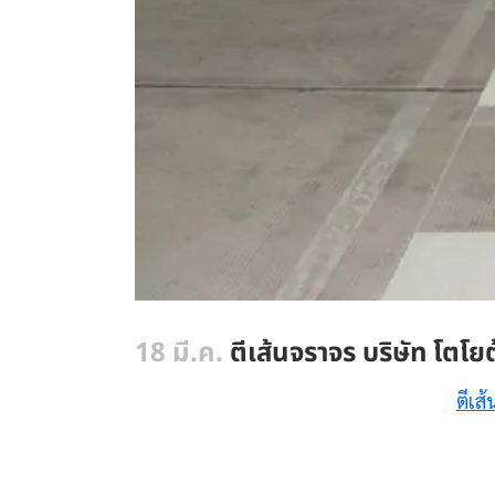
18 มี.ค.
ตีเส้นจราจร บริษัท โตโย
ตีเส