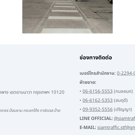
ช่องทางติดต่อ
เบอร์โทรสำนักงาน
:
0-2294-
ฝ่ายขาย:
•
06-6156-5553
(กมลชนก)
พงพาง เขตยานนาวา กรุงเทพฯ 10120
•
06-6162-5353
(สมฤดี)
•
09-9352-5556
(ปริญญา)
ราจร ป้อมยาม กระจกโค้ง การ์ดเรล ป้าย
LINE OFFICIAL:
@siamtraf
E-MAIL:
siamtraffic.stf@g