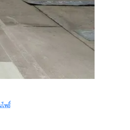
โพธิ์