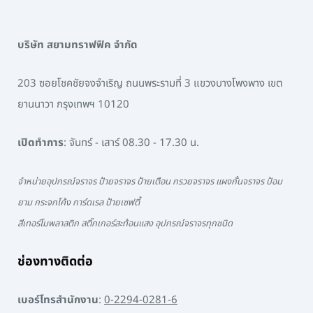
บริษัท สยามทราฟฟิค จำกัด
203 ซอยโชคชัยจงจำเริญ ถนนพระรามที่ 3 แขวงบางโพงพาง เขต
ยานนาวา กรุงเทพฯ 10120
เปิดทำการ
: จันทร์ - เสาร์ 08.30 - 17.30 น.
จำหน่ายอุปกรณ์จราจร ป้ายจราจร ป้ายเตือน กรวยจราจร แผงกั้นจราจร ป้อม
ยาม กระจกโค้ง การ์ดเรล ป้ายเซฟตี้
สีเทอร์โมพลาสติก สติ๊กเกอร์สะท้อนแสง อุปกรณ์จราจรทุกชนิด
ช่องทางติดต่อ
เบอร์โทรสำนักงาน
:
0-2294-0281-6